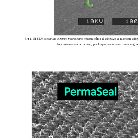
Fig 1.
El SEM (
scanning electron microscope
) muestra cómo el adhesivo se mantiene adheri
baja resistencia a la tracción, por lo que puede ocurrir un encogi