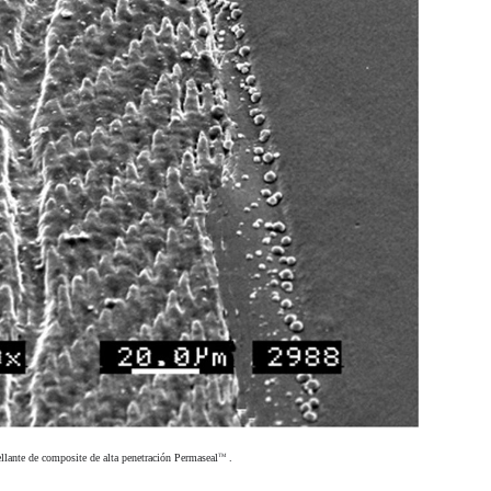
sellante de composite de alta penetración Permaseal
.
TM