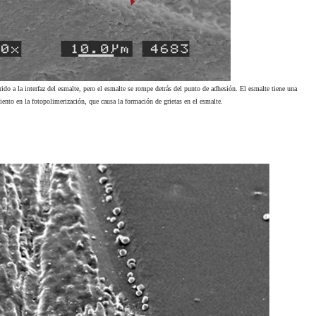
do a la interfaz del esmalte, pero el esmalte se rompe detrás del punto de adhesión. El esmalte tiene una
miento en la fotopolimerización, que causa la formación de grietas en el esmalte.