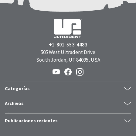
+1-801-553-4483
505 West Ultradent Drive
South Jordan, UT 84095, USA
Categorías
Blanqueamiento
Archivos
Fotopolimerización
julio 2026
Casos Clínicos
Publicaciones recientes
junio 2026
Grabado y Adhesión
mayo 2026
Composites
Sensibilidad dental: del "es normal" al "podemos prevenirla"