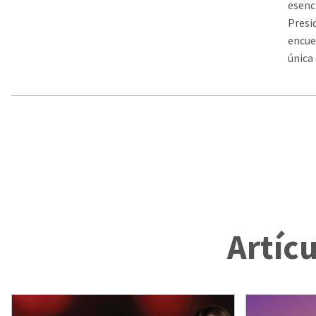
esenc
Presi
encue
única 
Artíc