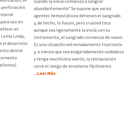
exificación, el
cuando la encía comienza a sangrar
a perforación.
abundantemente? Se supone que varios
mineral
agentes hemostáticos detienen el sangrado
 para uso en
y, de hecho, lo hacen, pero si usted toca
rofesor en
aunque sea ligeramente la encía con su
e Loma Linda,
instrumento, el sangrado comienza de nuevo.
 el desarrollo
Es una situación extremadamente frustrante
mento dental
y, a menos que sea exageradamente cuidadoso
 cemento
y tenga muchísima suerte, la restauración
ellenos).
corre el riesgo de arruinarse fácilmente.
...Leer Más