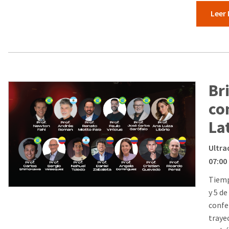
Leer
Br
co
La
Ultra
07:00
Tiemp
y 5 d
confe
trayec