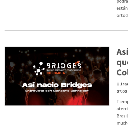
podrá
están
ortod
As
qu
Co
Ultra
07:00
Tiemp
aterr
Brasi
mucho