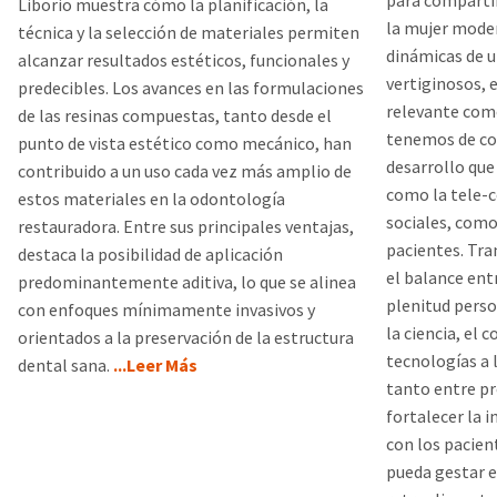
para compartir
Liborio muestra cómo la planificación, la
la mujer moder
técnica y la selección de materiales permiten
dinámicas de 
alcanzar resultados estéticos, funcionales y
vertiginosos, 
predecibles. Los avances en las formulaciones
relevante com
de las resinas compuestas, tanto desde el
tenemos de co
punto de vista estético como mecánico, han
desarrollo que
contribuido a un uso cada vez más amplio de
como la tele-c
estos materiales en la odontología
sociales, com
restauradora. Entre sus principales ventajas,
pacientes. Tra
destaca la posibilidad de aplicación
el balance entr
predominantemente aditiva, lo que se alinea
plenitud perso
con enfoques mínimamente invasivos y
la ciencia, el 
orientados a la preservación de la estructura
tecnologías a l
dental sana.
...Leer Más
tanto entre pr
fortalecer la 
con los pacien
pueda gestar e