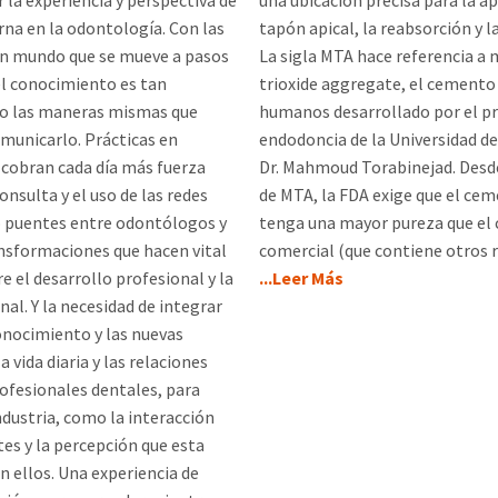
 la experiencia y perspectiva de
una ubicación precisa para la ap
na en la odontología. Con las
tapón apical, la reabsorción y l
un mundo que se mueve a pasos
La sigla MTA hace referencia a 
el conocimiento es tan
trioxide aggregate, el cemento
o las maneras mismas que
humanos desarrollado por el p
municarlo. Prácticas en
endodoncia de la Universidad d
 cobran cada día más fuerza
Dr. Mahmoud Torabinejad. Desde
onsulta y el uso de las redes
de MTA, la FDA exige que el ce
o puentes entre odontólogos y
tenga una mayor pureza que el
nsformaciones que hacen vital
comercial (que contiene otros r
e el desarrollo profesional y la
...Leer Más
nal. Y la necesidad de integrar
conocimiento y las nuevas
a vida diaria y las relaciones
ofesionales dentales, para
industria, como la interacción
tes y la percepción que esta
n ellos. Una experiencia de